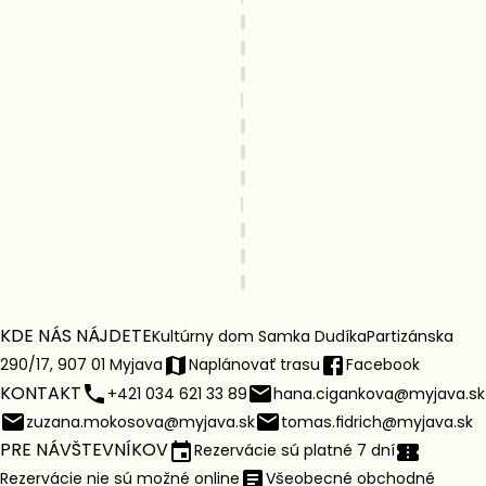
KDE NÁS NÁJDETE
Kultúrny dom Samka Dudíka
Partizánska
290/17, 907 01 Myjava
Naplánovať trasu
Facebook
KONTAKT
+421 034 621 33 89
hana.cigankova@myjava.sk
zuzana.mokosova@myjava.sk
tomas.fidrich@myjava.sk
PRE NÁVŠTEVNÍKOV
Rezervácie sú platné 7 dní
Rezervácie nie sú možné online
Všeobecné obchodné