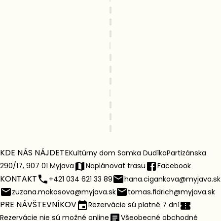
KDE NÁS NÁJDETE
Kultúrny dom Samka Dudíka
Partizánska
290/17, 907 01 Myjava
Naplánovať trasu
Facebook
KONTAKT
+421 034 621 33 89
hana.cigankova@myjava.sk
zuzana.mokosova@myjava.sk
tomas.fidrich@myjava.sk
PRE NÁVŠTEVNÍKOV
Rezervácie sú platné 7 dní
Rezervácie nie sú možné online
Všeobecné obchodné